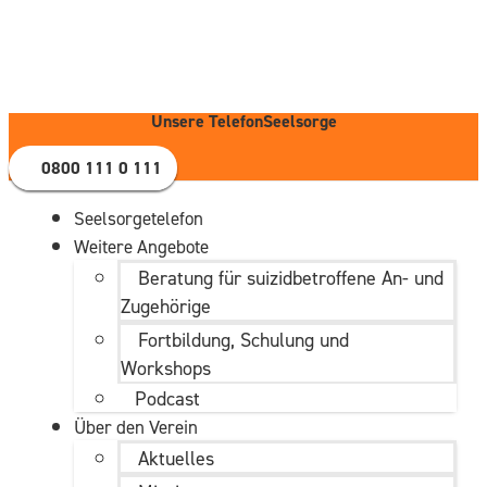
Zum
Inhalt
wechseln
Unsere TelefonSeelsorge
0800 111 0 111
Seelsorgetelefon
Weitere Angebote
Beratung für suizidbetroffene An- und
Zugehörige
Fortbildung, Schulung und
Workshops
Podcast
Über den Verein
Aktuelles