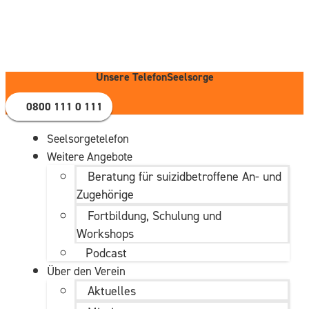
Zum
Inhalt
wechseln
Unsere TelefonSeelsorge
0800 111 0 111
Seelsorgetelefon
Weitere Angebote
Beratung für suizidbetroffene An- und
Zugehörige
Fortbildung, Schulung und
Workshops
Podcast
Über den Verein
Aktuelles