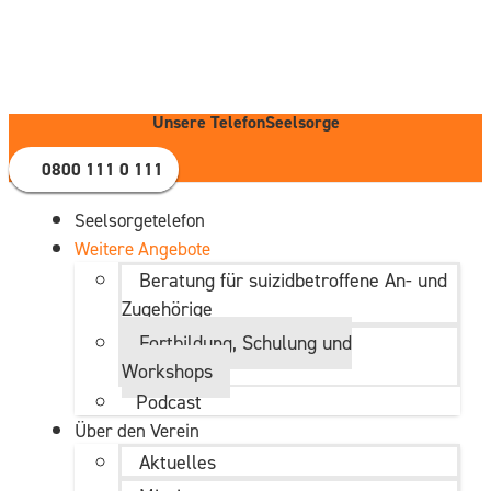
Zum
Inhalt
wechseln
Unsere TelefonSeelsorge
0800 111 0 111
Seelsorgetelefon
Weitere Angebote
Beratung für suizidbetroffene An- und
Zugehörige
Fortbildung, Schulung und
Workshops
Podcast
Über den Verein
Aktuelles