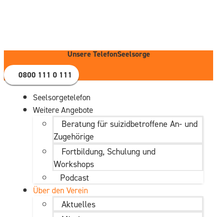
Zum
Inhalt
wechseln
Unsere TelefonSeelsorge
0800 111 0 111
Seelsorgetelefon
Weitere Angebote
Beratung für suizidbetroffene An- und
Zugehörige
Fortbildung, Schulung und
Workshops
Podcast
Über den Verein
Aktuelles