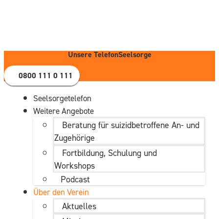
Zum
Inhalt
wechseln
Unsere TelefonSeelsorge
0800 111 0 111
Seelsorgetelefon
Weitere Angebote
Beratung für suizidbetroffene An- und
Zugehörige
Fortbildung, Schulung und
Workshops
Podcast
Über den Verein
Aktuelles