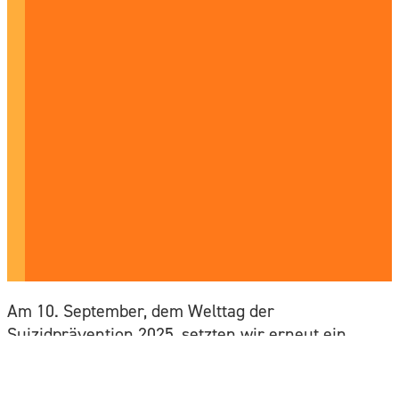
Am 10. September, dem Welttag der
Suizidprävention 2025, setzten wir erneut ein
Zeichen für Offenheit und Solidarität – und
machten darauf aufmerksam, dass