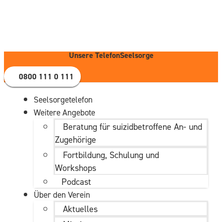
Zum
Inhalt
wechseln
Unsere TelefonSeelsorge
0800 111 0 111
Seelsorgetelefon
Weitere Angebote
Beratung für suizidbetroffene An- und
Zugehörige
Fortbildung, Schulung und
Workshops
Podcast
Über den Verein
Aktuelles