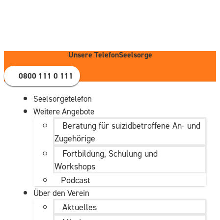
Zum
Inhalt
wechseln
Unsere TelefonSeelsorge
0800 111 0 111
Seelsorgetelefon
Weitere Angebote
Beratung für suizidbetroffene An- und
Zugehörige
Fortbildung, Schulung und
Workshops
Podcast
Über den Verein
Aktuelles