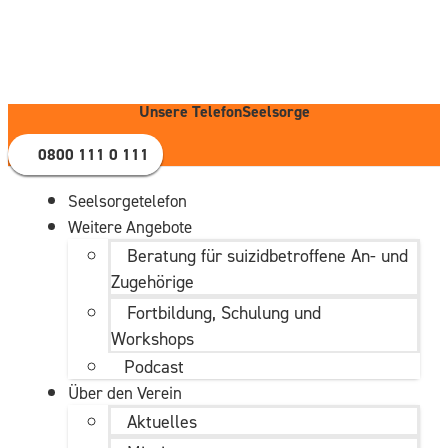
Zum
Inhalt
wechseln
Unsere TelefonSeelsorge
0800 111 0 111
Seelsorgetelefon
Weitere Angebote
Beratung für suizidbetroffene An- und
Zugehörige
Fortbildung, Schulung und
Workshops
Podcast
Über den Verein
Aktuelles