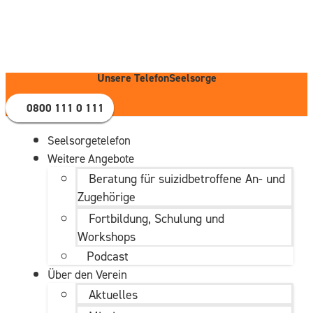
Zum
Inhalt
wechseln
Unsere TelefonSeelsorge
0800 111 0 111
Seelsorgetelefon
Weitere Angebote
Beratung für suizidbetroffene An- und
Zugehörige
Fortbildung, Schulung und
Workshops
Podcast
Über den Verein
Aktuelles