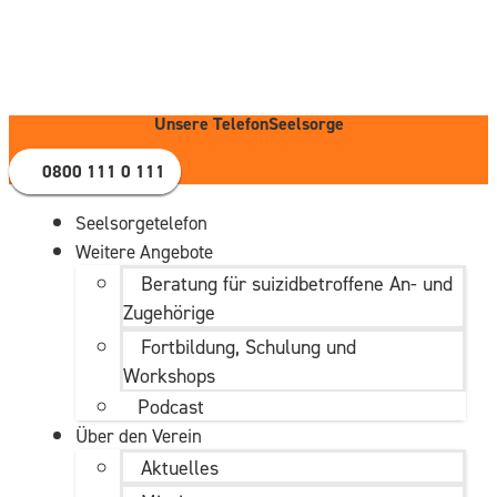
Zum
Inhalt
wechseln
Unsere TelefonSeelsorge
0800 111 0 111
Seelsorgetelefon
Weitere Angebote
Beratung für suizidbetroffene An- und
Zugehörige
Fortbildung, Schulung und
Workshops
Podcast
Über den Verein
Aktuelles