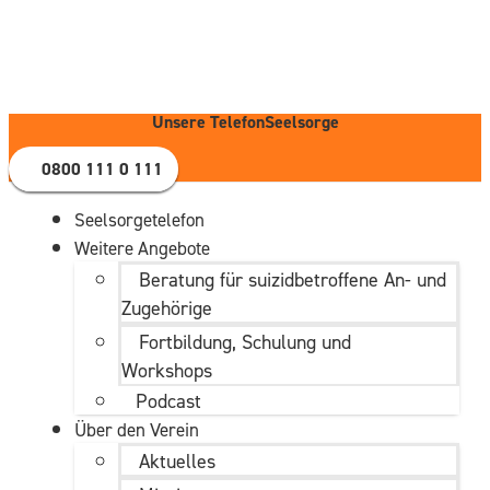
Zum
Inhalt
wechseln
Unsere TelefonSeelsorge
0800 111 0 111
Seelsorgetelefon
Weitere Angebote
Beratung für suizidbetroffene An- und
Zugehörige
Fortbildung, Schulung und
Workshops
Podcast
Über den Verein
Aktuelles